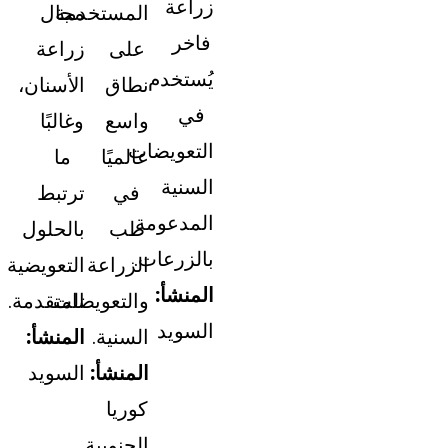
زراعة
المستخدمة
مجال
فاخر
على
زراعة
يُستخدم
نطاق
الأسنان،
في
واسع
وغالبًا
التعويضات
عالميًا
ما
السنية
في
ترتبط
المدعومة
طب
بالحلول
بالزرعات.
الزراعة
التعويضية
المنشأ:
والتعويضات
المتقدمة.
السويد
السنية.
المنشأ:
المنشأ:
السويد
كوريا
الجنوبية