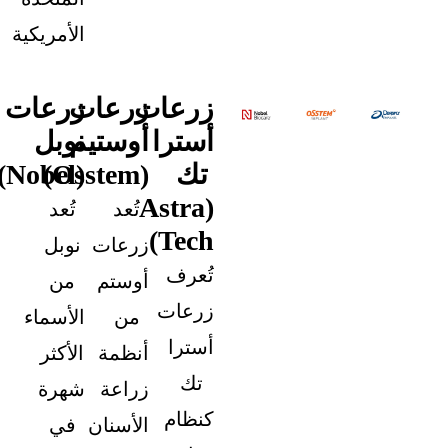
الأمريكية
زرعات
زرعات
زرعات
أسترا
أوستيم
نوبل
تك
(Osstem)
(Nobel)
(Astra
تُعد
تُعد
Tech)
زرعات
نوبل
تُعرف
أوستم
من
زرعات
من
الأسماء
أسترا
أنظمة
الأكثر
تك
زراعة
شهرة
كنظام
الأسنان
في