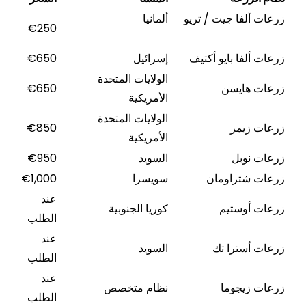
لفا جيت / تريو
ألمانيا
€250
فا بايو أكتيف
إسرائيل
€650
الولايات المتحدة
ايسن
€650
الأمريكية
الولايات المتحدة
يمر
€850
الأمريكية
وبل
السويد
€950
تراومان
سويسرا
€1,000
عند
وستيم
كوريا الجنوبية
الطلب
عند
سترا تك
السويد
الطلب
عند
يجوما
نظام متخصص
الطلب