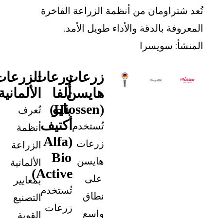
راومان من أنظمة الزراعة الفاخرة
ة بالدقة والأداء طويل الأمد.
: سويسرا
زرعات
زرعات
الزرعات
هايسن
ألفا
الألمانية
(Hiossen)
بايو
تُعرف
أكتيف
تُستخدم
أنظمة
(Alfa
زرعات
الزراعة
Bio
هايسن
الألمانية
Active)
على
بمعايير
تُستخدم
نطاق
التصنيع
زرعات
واسع
القوية