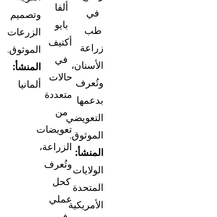
ألفا
في
وتصميم
بايو
طب
الزرعات
أكتيف
زراعة
الموثوق.
في
الأسنان،
المنشأ:
حالات
وتُعرف
ألمانيا
متعددة
بدعمها
من
التعويضي
تعويضات
الموثوق.
الزراعة،
المنشأ:
وتُعرف
الولايات
كحل
المتحدة
عملي
الأمريكية
في