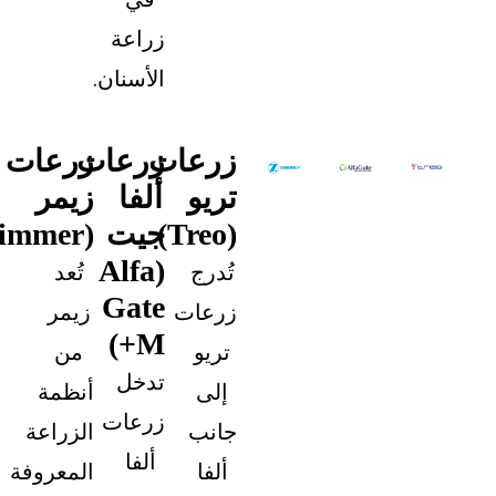
زراعة
الأسنان.
زرعات
زرعات
زرعات
تريو
ألفا
زيمر
(Treo)
جيت
(Zimmer)
(Alfa
تُدرج
تُعد
Gate
زرعات
زيمر
M+)
تريو
من
تدخل
إلى
أنظمة
زرعات
جانب
الزراعة
ألفا
ألفا
المعروفة