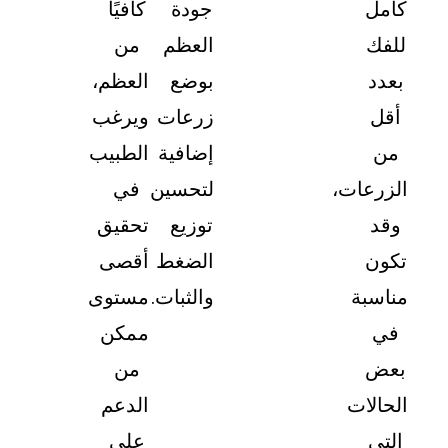
جودة
كافيًا
العظم
من
بوضع
العظم،
زرعات
ويرغب
إضافية
الطبيب
ات،
لتحسين
في
توزيع
تحقيق
الضغط
أقصى
ة
والثبات.
مستوى
ممكن
من
ت
الدعم
على