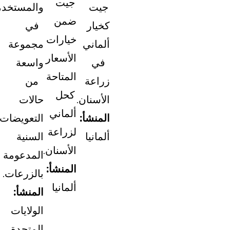
جيت
جيت
والمستخدمة
ضمن
كخيار
في
خيارات
ألماني
مجموعة
الأسعار
في
واسعة
المتاحة
زراعة
من
كحل
الأسنان.
حالات
ألماني
المنشأ:
التعويضات
لزراعة
ألمانيا
السنية
الأسنان.
المدعومة
المنشأ:
بالزرعات.
ألمانيا
المنشأ:
الولايات
المتحدة