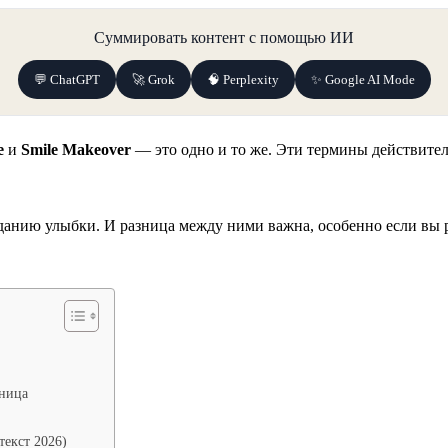
Суммировать контент с помощью ИИ
💬 ChatGPT
🚀 Grok
🧠 Perplexity
✨ Google AI Mode
e
и
Smile Makeover
— это одно и то же. Эти термины действите
зданию улыбки. И разница между ними важна, особенно если вы р
зница
текст 2026)