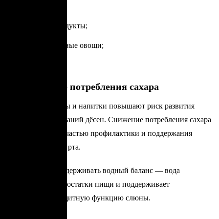
относятся:
молочные продукты;
листовые зелёные овощи;
орехи.
Ограничение потребления сахара
Сладкие продукты и напитки повышают риск развития
кариеса и заболеваний дёсен. Снижение потребления сахара
является важной частью профилактики и поддержания
здоровья полости рта.
Также важно поддерживать водный баланс — вода
помогает удалять остатки пищи и поддерживает
естественную защитную функцию слюны.