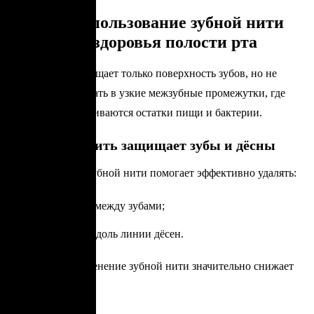
Почему использование зубной нити
важно для здоровья полости рта
Зубная щётка очищает только поверхность зубов, но не
способна проникать в узкие межзубные промежутки, где
чаще всего скапливаются остатки пищи и бактерии.
Как зубная нить защищает зубы и дёсны
Использование зубной нити помогает эффективно удалять:
остатки пищи между зубами;
зубной налёт вдоль линии дёсен.
Регулярное применение зубной нити значительно снижает
риск развития: