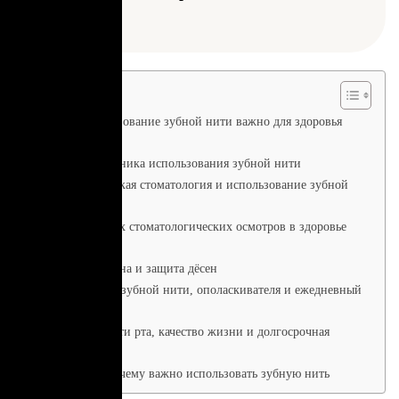
будущем
Почему использование зубной нити важно для здоровья
полости рта
Правильная техника использования зубной нити
Профилактическая стоматология и использование зубной
нити
Роль регулярных стоматологических осмотров в здоровье
дёсен
Питание, гигиена и защита дёсен
Использование зубной нити, ополаскивателя и ежедневный
уход
Здоровье полости рта, качество жизни и долгосрочная
ценность
Заключение: почему важно использовать зубную нить