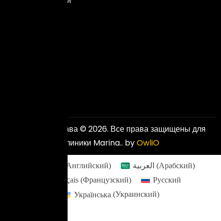
исключительный
опыт,
чтобы
обеспечить
превосходные
и
доступные
результаты.
Авторские права © 2026. Все права защищены для
клиники Marina.. by
OwliO
English
(
Английский
)
العربية
(
Арабский
)
Français
(
Французский
)
Русский
Українська
(
Украинский
)