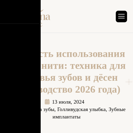
Важность использования
зубной нити: техника для
здоровья зубов и дёсен
(руководство 2026 года)
13 июля, 2024
Виниры на зубы
,
Голливудская улыбка
,
Зубные
имплантаты