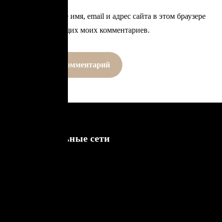
Сохранить моё имя, email и адрес сайта в этом браузере
для последующих моих комментариев.
Быстрые
Социальные сети
Подчеркните
ссылки
красоту
Главная
Facebook
вашей
улыбки
О
Instagram
нас
с
Tiktok
Marina
Услуги