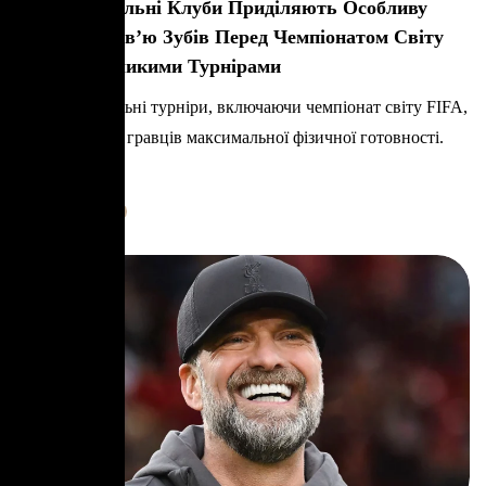
Чому Футбольні Клуби Приділяють Особливу
Увагу Здоров’ю Зубів Перед Чемпіонатом Світу
FIFA Та Великими Турнірами
Великі футбольні турніри, включаючи чемпіонат світу FIFA,
вимагають від гравців максимальної фізичної готовності.
Клуби та
Learn More