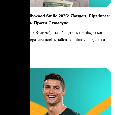
Вартість Hollywood Smile 2026: Лондон, Бірмінгем
Та Ліверпуль Проти Стамбула
У великих містах Великобританії вартість голлівудської
усмішки може вразити навіть найспокійніших — десятки
тисяч фунтів,
Learn More