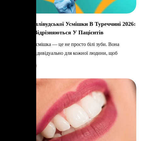
Вартість Голлівудської Усмішки В Туреччині 2026:
Чому Ціни Відрізняються У Пацієнтів
Голлівудська усмішка — це не просто білі зуби. Вона
створюється індивідуально для кожної людини, щоб
Learn More