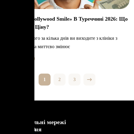
Вартість «Hollywood Smile» В Туреччині 2026: Що
Впливає На Ціну?
Уявіть, що всього за кілька днів ви виходите з клініки з
посмішкою, яка миттєво змінює
Learn More
1
2
3
Швидкі
Соціальні мережі
Зробіть
посилання
Facebook
свою