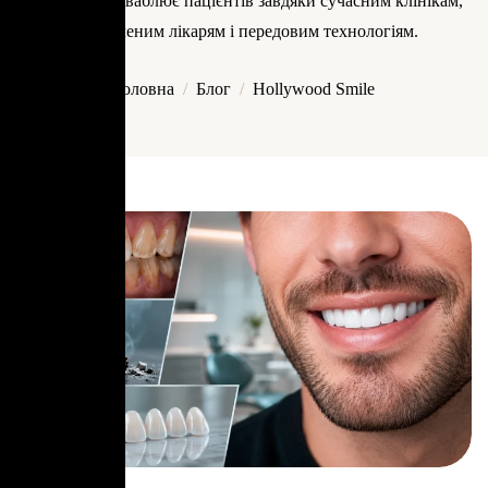
Стамбул, приваблює пацієнтів завдяки сучасним клінікам,
досвідченим лікарям і передовим технологіям.
Головна
Блог
Hollywood Smile