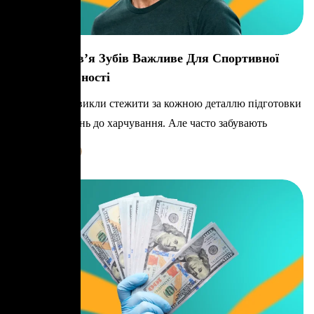
Чому Здоров’я Зубів Важливе Для Спортивної
Результативності
Спортсмени звикли стежити за кожною деталлю підготовки
— від тренувань до харчування. Але часто забувають
Learn More