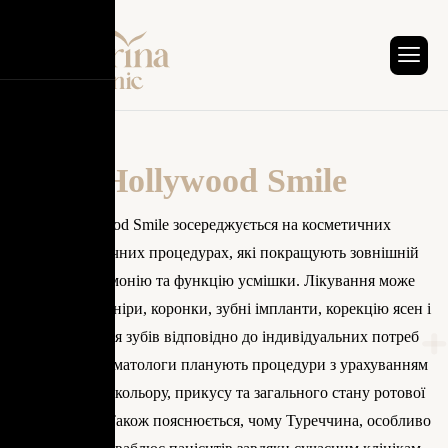
Hollywood Smile
Hollywood Smile зосереджується на косметичних
стоматологічних процедурах, які покращують зовнішній
вигляд, гармонію та функцію усмішки. Лікування може
поєднувати вініри, коронки, зубні імпланти, корекцію ясен і
відбілювання зубів відповідно до індивідуальних потреб
пацієнта. Стоматологи планують процедури з урахуванням
форми зубів, кольору, прикусу та загального стану ротової
порожнини. Також пояснюється, чому Туреччина, особливо