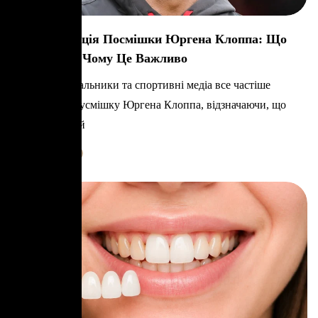
Трансформація Посмішки Юргена Клоппа: Що
Змінилося І Чому Це Важливо
Уважні вболівальники та спортивні медіа все частіше
обговорюють усмішку Юргена Клоппа, відзначаючи, що
його зовнішній
Learn More