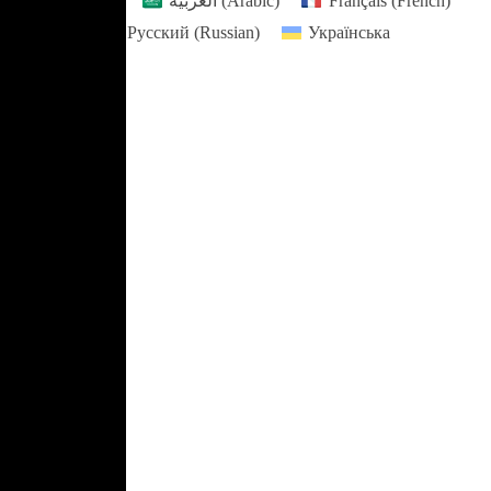
English
العربية
(
Arabic
)
Français
(
French
)
Русский
(
Russian
)
Українська