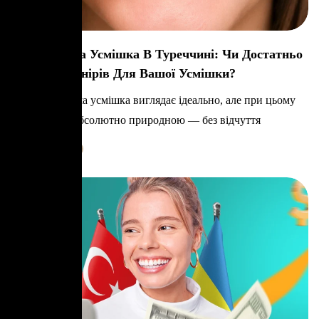
Голлівудська Усмішка В Туреччині: Чи Достатньо
4, 6 Або 8 Вінірів Для Вашої Усмішки?
Уявіть, що ваша усмішка виглядає ідеально, але при цьому
залишається абсолютно природною — без відчуття
Learn More