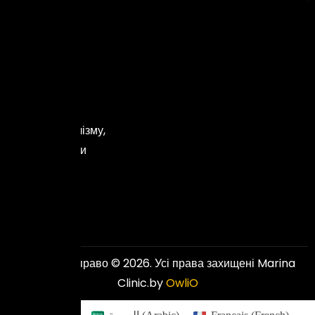
поєднуємо
новітні
технології
з
високим
рівнем
професіоналізму,
забезпечуючи
відмінні
та
доступні
результати.
Авторське право © 2026. Усі права захищені Marina
Clinic.by
OwliO